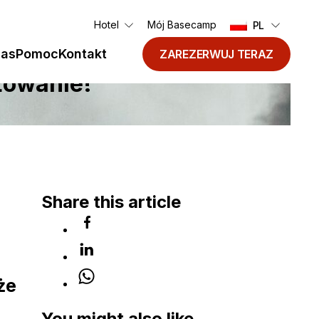
Hotel
Mój Basecamp
PL
nas
Pomoc
Kontakt
ZAREZERWUJ TERAZ
żowanie!
Share this article
że
You might also like