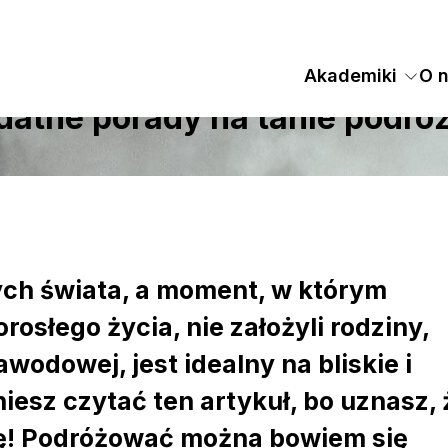
Akademiki
O 
datne porady na tanie podró
ych świata, a moment, w którym
rosłego życia, nie założyli rodziny,
awodowej, jest idealny na bliskie i
niesz czytać ten artykuł, bo uznasz, 
nsę! Podróżować można bowiem się