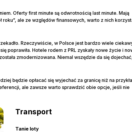
zba mieszkańców
sts
SKA
. Oferty first minute są odwrotnością last minute. Mają
 roku”, ale ze względów finansowych, warto z nich korzyst
omocyjny
omocyjny
zekadło. Rzeczywiście, w Polsce jest bardzo wiele ciekaw
ej się poprawiła. Hotele rodem z PRL zyskały nowe życie i n
ra została zmodernizowana. Niemal wszędzie da się dojechać
SEARCH ROOMS
SEARCH ROOMS
ziej będzie opłacać się wyjechać za granicę niż na przykł
ferencji, ale zawsze warto sprawdzić obie opcje, jeśli nie
MCY
Transport
DEN
Tanie loty