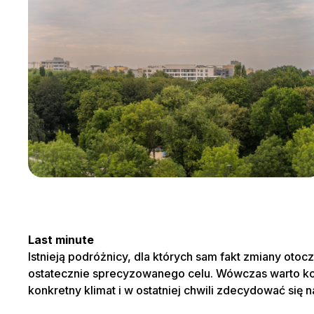
Wybierz 
Lokaliz
Lokaliz
Wyb
Wyb
Study 
Przyja
Last minute
DAN
Istnieją podróżnicy, dla których sam fakt zmiany otoc
Dat
Dat
ostatecznie sprecyzowanego celu. Wówczas warto kor
konkretny klimat i w ostatniej chwili zdecydować się 
Liczba
Guests