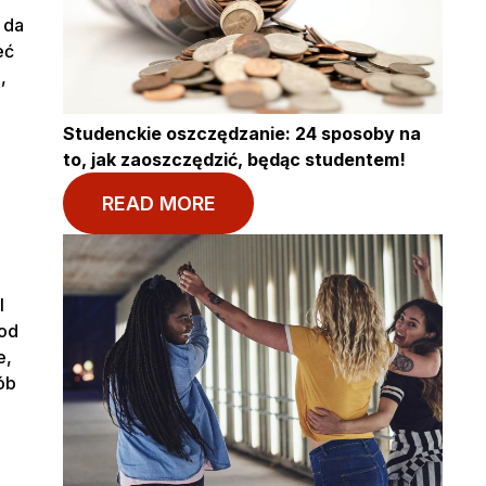
 da
eć
,
Studenckie oszczędzanie: 24 sposoby na
to, jak zaoszczędzić, będąc studentem!
READ MORE
l
pod
e,
ób