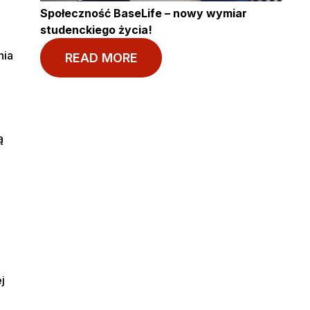
Społeczność BaseLife – nowy wymiar
studenckiego życia!
nia
READ MORE
ą
j