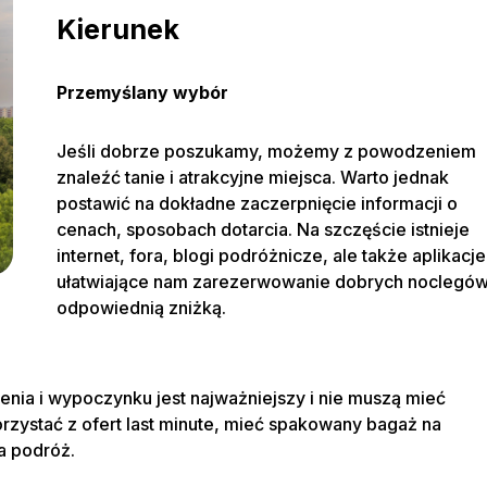
Kierunek
Rezerwuj pokój
Przemyślany wybór
rodzaj pobytu i wprowadź poniżej swoje dane, aby zarezerwow
Jeśli dobrze poszukamy, możemy z powodzeniem
znaleźć tanie i atrakcyjne miejsca. Warto jednak
postawić na dokładne zaczerpnięcie informacji o
Student
Hotel
cenach, sposobach dotarcia. Na szczęście istnieje
internet, fora, blogi podróżnicze, ale także aplikacje
acja*
acja*
ułatwiające nam zarezerwowanie dobrych noclegów
odpowiednią zniżką.
ierz lokalizację
ierz lokalizację
term/semester*
zd*
Odjazd*
IA
zenia i wypoczynku jest najważniejszy i nie muszą mieć
a rozpoczęcia
a rozpoczęcia
Data zakończenia
zystać z ofert last minute, mieć spakowany bagaż na
na podróż.
 mieszkańców*
*