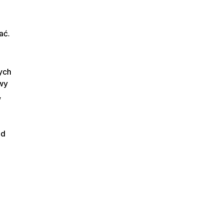
ać.
ych
owy
,
ad