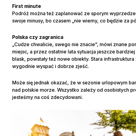
First minute
Lic
Gue
POL
Podróż można też zaplanować ze sporym wyprzedzeniem
swoje minusy, bo czasem „nie wiemy, co będzie za pół
Kod pr
Kod pr
Polska czy zagranica
„Cudze chwalicie, swego nie znacie”, mówi znane por
miejsc, a przez ostatnie lata sytuacja jeszcze bardzi
blask, powstały też nowe obiekty. Stara infrastruktu
wygodnie wyspać i dobrze zjeść.
Może się jednak okazać, że w sezonie urlopowym bard
nad polskie morze. Wszystko zależy od osobistych pre
NIE
jesteśmy na coś zdecydowani.
SWE