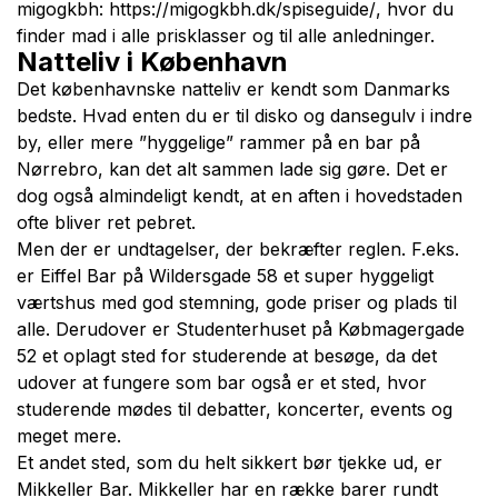
migogkbh:
https://migogkbh.dk/spiseguide/
, hvor du
finder mad i alle prisklasser og til alle anledninger.
Natteliv i København
Det københavnske natteliv er kendt som Danmarks
bedste. Hvad enten du er til disko og dansegulv i indre
by, eller mere ”hyggelige” rammer på en bar på
Nørrebro, kan det alt sammen lade sig gøre. Det er
dog også almindeligt kendt, at en aften i hovedstaden
ofte bliver ret pebret.
Men der er undtagelser, der bekræfter reglen. F.eks.
er Eiffel Bar på Wildersgade 58 et super hyggeligt
værtshus med god stemning, gode priser og plads til
alle. Derudover er Studenterhuset på Købmagergade
52 et oplagt sted for studerende at besøge, da det
udover at fungere som bar også er et sted, hvor
studerende mødes til debatter, koncerter, events og
meget mere.
Et andet sted, som du helt sikkert bør tjekke ud, er
Mikkeller Bar. Mikkeller har en række barer rundt