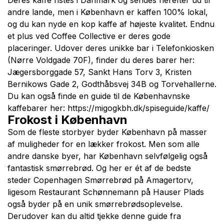
Deres kaffe ristes i Danmark og sendes herefter ud til
andre lande, men i København er kaffen 100% lokal,
og du kan nyde en kop kaffe af højeste kvalitet. Endnu
et plus ved Coffee Collective er deres gode
placeringer. Udover deres unikke bar i Telefonkiosken
(Nørre Voldgade 70F), finder du deres barer her:
Jægersborggade 57, Sankt Hans Torv 3, Kristen
Bernikows Gade 2, Godthåbsvej 34B og Torvehallerne.
Du kan også finde en guide til de Københavnske
kaffebarer her:
https://migogkbh.dk/spiseguide/kaffe/
Frokost i København
Som de fleste storbyer byder København på masser
af muligheder for en lækker frokost. Men som alle
andre danske byer, har København selvfølgelig også
fantastisk smørrebrød. Og her er ét af de bedste
steder Copenhagen Smørrebrød på Amagertorv,
ligesom Restaurant Schønnemann på Hauser Plads
også byder på en unik smørrebrødsoplevelse.
Derudover kan du altid tjekke denne guide fra