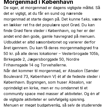
Morgenmad i København
De siger, at morgenmad er dagens vigtigste måltid. Så
det er vigtigt, at du får en sund og nærende
morgenmad at starte dagen på. Det kunne f.eks. være
en lækker ret fra det populære spot Grød. Du kan
finde Grød flere steder i København, og her er der
andet end den gode, gamle havregrød på menuen.
Udbuddet er altid sæsonbetonet og varierer derfor
året igennem. Du kan få deres morgenmadsgrød fra
50 kr. på alle deres lokationer – Vesterbrogade 105b,
Birkegade 2, Jægersborggade 50, Nordre
Frihavnsgade 14 og Torvehallerne.
Når det kommer til morgenmad, er Absalon (Sønder
Boulevard 73, København V) ét af de fedeste steder i
København. Bygningen, som huser Absalon, var
oprindeligt en kirke, men er nu omdannet til et
community space med masser af aktiviteter. Og én af
de vigtigste aktiviteter er selvfølgelig spisning.
Menuen er meget budgetvenlig, så selv de studerende