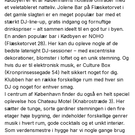
Kødbyen er et af Københavns hotteste områder med
et veletableret natteliv. Jolene Bar på Flæsketorvet i
det gamle slagteri er en meget populær bar med et
stærkt DJ-line-up, gratis indgang og fornuftige
drinkspriser – alt sammen ideelt til en god tur i byen.
En anden populær bar i Kødbyen er NOHO
(Flæsketorvet 28). Her kan du opleve nogle af de
bedste latenight DJ-sessioner – med excentriske
dekorationer, blomster i loftet og en unik stemning. Og
hvis du er til elektronisk musik, er Culture Box
© BASECAMP STUDENT
(Kronprinsessegade 54) helt sikkert noget for dig.
Klubben har en række forskellige rum med hver sin
DJ og noget for enhver smag.
Start din rejse i
I centrum af København finder du også en helt speciel
dag.
oplevelse hos Chateau Motel (Knabrostræde 3). Her
sætter de tunge, sorte gardiner stemningen i den fire
etager høje bygning, der indeholder forskellige genrer
musik i hvert rum, gode cocktails og et unikt interiør.
Som verdensmestre i hygge har vi nogle gange brug