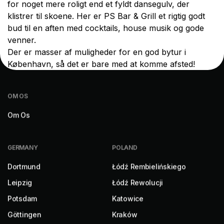
for noget mere roligt end et fyldt dansegulv, der
MIT BASECAMP
RESSOURCER
klistrer til skoene. Her er PS Bar & Grill et rigtig godt
bud til en aften med cocktails, house musik og gode
Min Konto
Hjælp
venner.
Book Nu
Blog
Der er masser af muligheder for en god bytur i
København, så det er bare med at komme afsted!
Kontakt
OM OS
Om Os
GERMANY
POLAND
Dortmund
Łódź Rembielińskiego
Leipzig
Łódź Rewolucji
Potsdam
Katowice
Göttingen
Kraków